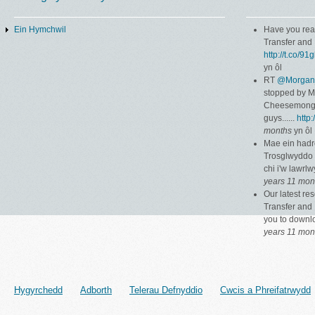
Ein Hymchwil
Have you rea
Transfer and 
http://t.co/9
yn ôl
RT
@Morgan
stopped by 
Cheesemonger
guys......
http
months
yn ôl
Mae ein hadr
Trosglwyddo 
chi i'w lawrl
years 11 mon
Our latest r
Transfer and 
you to down
years 11 mon
Hygyrchedd
Adborth
Telerau Defnyddio
Cwcis a Phreifatrwydd