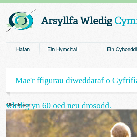
Welsh Main menu
Hafan
Ein Hymchwil
Ein Cyhoedd
Mae'r ffigurau diweddaraf o Gyfrif
wledig yn 60 oed neu drosodd.
Slide Image: